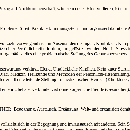
uf Nachkommenschaft, wird sein erstes Kind verlieren, ist ehrenha
Probleme, Streit, Krankheit, Immunsystem - und organisiert damit die
ollzieht vorwiegend sich in Auseinandersetzungen, Konflikten, Kampf 
seiner Persönlichkeit erfordern, um gelöst zu werden. Nur in Stressitua
urgemäß ist dies eine problematische Stellung des Geburtsherrschers 
nserwartung verkürzt. Elend. Unglückliche Kindheit. Kein guter Start
Diät), Medizin, Heilkunde und Methoden der Persönlichkeitsentfaltung. 
r erhält eine leitende Stellung im medizinischen Bereich (Klinikleiter, 
em Übeltäter verbunden: ist ohne körperliche Freude (Gesundheit).
TNER, Begegnung, Austausch, Ergänzung, Welt- und organisiert damit
vollzieht sich in der Begegnung und im Austausch mit anderen. Sein S
orme Fähigkeit, andere zu motivieren, zu beeinflussen und durch die 