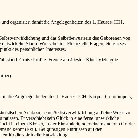
d organisiert damit die Angelegenheiten des 1. Hauses: ICH,
e Selbstverwirklichung und das Selbstbewustsein des Geborenen von
 entwickeln. Starke Wunschnatur. Finanzielle Fragen, ein großes
unkt des persönlichen Interesses.
hlstand. Große Profite. Freude am ältesten Kind. Viele gute
tner).
amit die Angelegenheiten des 1. Hauses: ICH, Körper, Grundimpuls,
imistischen Art dazu, seine Selbstverwirklichung auf eine Weise zu
zu müssen. Er verschiebt sein Glück in eine ferne, unwirkliche
flucht in einem Kloster, in der Einsamkeit, oder einem anderen Ort der
mand kennt (Exil). Bei günstigen Einflüssen auf den
en für die spirituelle Entwicklung.