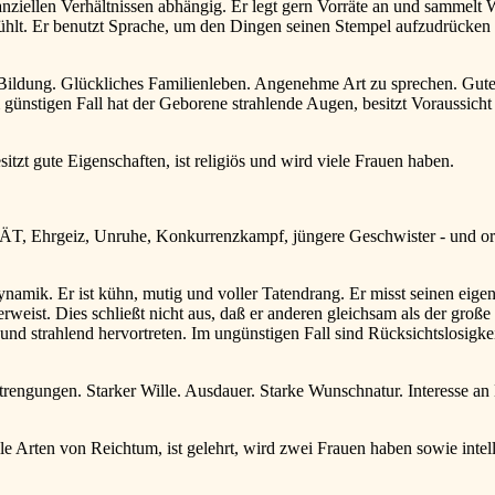
ziellen Verhältnissen abhängig. Er legt gern Vorräte an und sammelt W
 fühlt. Er benutzt Sprache, um den Dingen seinen Stempel aufzudrücken
 Bildung. Glückliches Familienleben. Angenehme Art zu sprechen. Gut
ünstigen Fall hat der Geborene strahlende Augen, besitzt Voraussicht u
t gute Eigenschaften, ist religiös und wird viele Frauen haben.
ÄT, Ehrgeiz, Unruhe, Konkurrenzkampf, jüngere Geschwister - und org
ynamik. Er ist kühn, mutig und voller Tatendrang. Er misst seinen eige
rweist. Dies schließt nicht aus, daß er anderen gleichsam als der große B
und strahlend hervortreten. Im ungünstigen Fall sind Rücksichtslosigke
trengungen. Starker Wille. Ausdauer. Starke Wunschnatur. Interesse an
ten von Reichtum, ist gelehrt, wird zwei Frauen haben sowie intelli