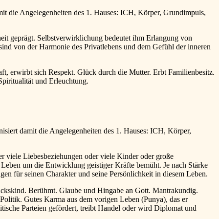
mit die Angelegenheiten des 1. Hauses: ICH, Körper, Grundimpuls,
dheit geprägt. Selbstverwirklichung bedeutet ihm Erlangung von
n sind von der Harmonie des Privatlebens und dem Gefühl der inneren
t, erwirbt sich Respekt. Glück durch die Mutter. Erbt Familienbesitz.
iritualität und Erleuchtung.
siert damit die Angelegenheiten des 1. Hauses: ICH, Körper,
der viele Liebesbeziehungen oder viele Kinder oder große
en Leben um die Entwicklung geistiger Kräfte bemüht. Je nach Stärke
lgen für seinen Charakter und seine Persönlichkeit in diesem Leben.
 Glückskind. Berühmt. Glaube und Hingabe an Gott. Mantrakundig.
d Politik. Gutes Karma aus dem vorigen Leben (Punya), das er
ische Parteien gefördert, treibt Handel oder wird Diplomat und