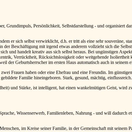
er, Grundimpuls, Persönlichkeit, Selbstdarstellung - und organisiert 
em er sich selbst verwirklicht, d.h. er tritt als eine sehr souveräne, st
in der Beschäftigung mit irgend etwas anderem vollzieht sich die Selbst
in sich und handelt kreativ aus sich selbst heraus. Bei ungünstigen As
zentrik, Verrücktheit, Rücksichtslosigkeit oder weitgehende Isolierthe
 weil der Geburtsherrscher im ersten Haus automatisch auch in seinem ei
zwei Frauen haben oder eine Ehefrau und eine Freundin. Im günstigen 
gebildete Familie hineingeboren. Stark, gesund, mächtig, einflussreich
nd Stärke, ist intelligent, hat einen wankelmütigen Geist, wird zw
Sprache, Wissenserwerb, Familienleben, Nahrung - und will dadurch et
nschen, im Kreise seiner Familie, in der Gemeinschaft mit seinem Part