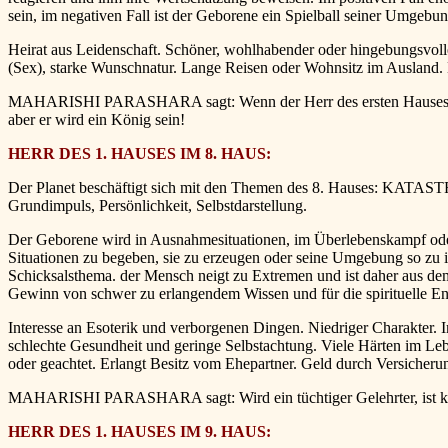
sein, im negativen Fall ist der Geborene ein Spielball seiner Umgebun
Heirat aus Leidenschaft. Schöner, wohlhabender oder hingebungsvolle
(Sex), starke Wunschnatur. Lange Reisen oder Wohnsitz im Ausland.
MAHARISHI PARASHARA sagt: Wenn der Herr des ersten Hauses ein Übe
aber er wird ein König sein!
HERR DES 1. HAUSES IM 8. HAUS:
Der Planet beschäftigt sich mit den Themen des 8. Hauses: KATAST
Grundimpuls, Persönlichkeit, Selbstdarstellung.
Der Geborene wird in Ausnahmesituationen, im Überlebenskampf oder u
Situationen zu begeben, sie zu erzeugen oder seine Umgebung so zu int
Schicksalsthema. der Mensch neigt zu Extremen und ist daher aus dem
Gewinn von schwer zu erlangendem Wissen und für die spirituelle En
Interesse an Esoterik und verborgenen Dingen. Niedriger Charakter. Im
schlechte Gesundheit und geringe Selbstachtung. Viele Härten im Leb
oder geachtet. Erlangt Besitz vom Ehepartner. Geld durch Versicheru
MAHARISHI PARASHARA sagt: Wird ein tüchtiger Gelehrter, ist kränk
HERR DES 1. HAUSES IM 9. HAUS: