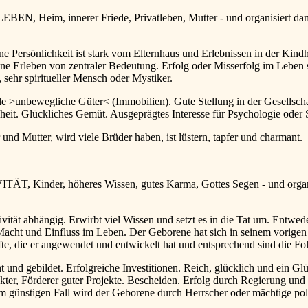
BEN, Heim, innerer Friede, Privatleben, Mutter - und organisiert da
ne Persönlichkeit ist stark vom Elternhaus und Erlebnissen in der Kin
gene Erleben von zentraler Bedeutung. Erfolg oder Misserfolg im Lebe
 sehr spiritueller Mensch oder Mystiker.
e >unbewegliche Güter< (Immobilien). Gute Stellung in der Gesellschaf
t. Glückliches Gemüt. Ausgeprägtes Interesse für Psychologie oder Sp
utter, wird viele Brüder haben, ist lüstern, tapfer und charmant.
TÄT, Kinder, höheres Wissen, gutes Karma, Gottes Segen - und organi
vität abhängig. Erwirbt viel Wissen und setzt es in die Tat um. Entwe
el Macht und Einfluss im Leben. Der Geborene hat sich in seinem vorig
te, die er angewendet und entwickelt hat und entsprechend sind die Fo
ent und gebildet. Erfolgreiche Investitionen. Reich, glücklich und ein
akter, Förderer guter Projekte. Bescheiden. Erfolg durch Regierung un
günstigen Fall wird der Geborene durch Herrscher oder mächtige polit