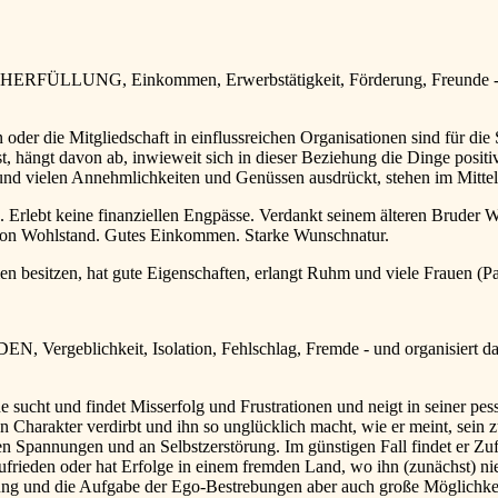
CHERFÜLLUNG, Einkommen, Erwerbstätigkeit, Förderung, Freunde - un
der die Mitgliedschaft in einflussreichen Organisationen sind für di
 hängt davon ab, inwieweit sich in dieser Beziehung die Dinge positiv
nd vielen Annehmlichkeiten und Genüssen ausdrückt, stehen im Mittelp
Erlebt keine finanziellen Engpässe. Verdankt seinem älteren Bruder Wo
von Wohlstand. Gutes Einkommen. Starke Wunschnatur.
zen, hat gute Eigenschaften, erlangt Ruhm und viele Frauen (Par
N, Vergeblichkeit, Isolation, Fehlschlag, Fremde - und organisiert d
ucht und findet Misserfolg und Frustrationen und neigt in seiner pess
nen Charakter verdirbt und ihn so unglücklich macht, wie er meint, sein 
chen Spannungen und an Selbstzerstörung. Im günstigen Fall findet er Zu
rieden oder hat Erfolge in einem fremden Land, wo ihn (zunächst) nie
ung und die Aufgabe der Ego-Bestrebungen aber auch große Möglichkeit