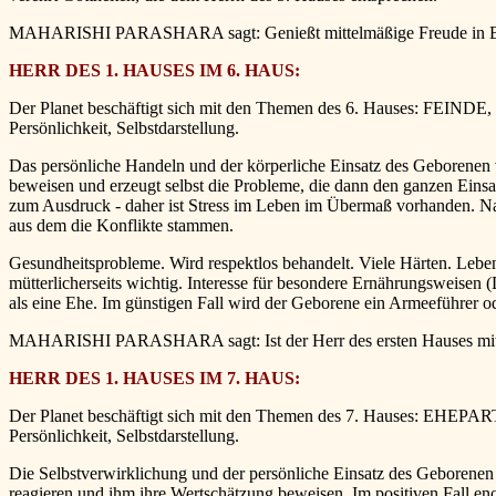
MAHARISHI PARASHARA sagt: Genießt mittelmäßige Freude in Bezug a
HERR DES 1. HAUSES IM 6. HAUS:
Der Planet beschäftigt sich mit den Themen des 6. Hauses: FEINDE, 
Persönlichkeit, Selbstdarstellung.
Das persönliche Handeln und der körperliche Einsatz des Geborenen v
beweisen und erzeugt selbst die Probleme, die dann den ganzen Einsatz 
zum Ausdruck - daher ist Stress im Leben im Übermaß vorhanden. Nat
aus dem die Konflikte stammen.
Gesundheitsprobleme. Wird respektlos behandelt. Viele Härten. Lebe
mütterlicherseits wichtig. Interesse für besondere Ernährungsweisen (
als eine Ehe. Im günstigen Fall wird der Geborene ein Armeeführer ode
MAHARISHI PARASHARA sagt: Ist der Herr des ersten Hauses mit ein
HERR DES 1. HAUSES IM 7. HAUS:
Der Planet beschäftigt sich mit den Themen des 7. Hauses: EHEPAR
Persönlichkeit, Selbstdarstellung.
Die Selbstverwirklichung und der persönliche Einsatz des Geborenen 
reagieren und ihm ihre Wertschätzung beweisen. Im positiven Fall en