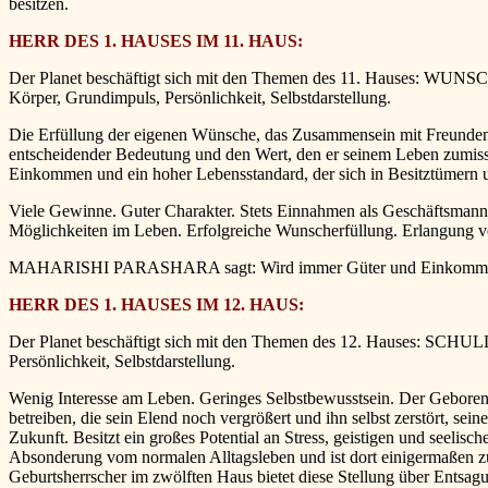
besitzen.
HERR DES 1. HAUSES IM 11. HAUS:
Der Planet beschäftigt sich mit den Themen des 11. Hauses: WUNS
Körper, Grundimpuls, Persönlichkeit, Selbstdarstellung.
Die Erfüllung der eigenen Wünsche, das Zusammensein mit Freunden o
entscheidender Bedeutung und den Wert, den er seinem Leben zumisst,
Einkommen und ein hoher Lebensstandard, der sich in Besitztümern u
Viele Gewinne. Guter Charakter. Stets Einnahmen als Geschäftsmann. 
Möglichkeiten im Leben. Erfolgreiche Wunscherfüllung. Erlangung 
MAHARISHI PARASHARA sagt: Wird immer Güter und Einkommen besit
HERR DES 1. HAUSES IM 12. HAUS:
Der Planet beschäftigt sich mit den Themen des 12. Hauses: SCHULDE
Persönlichkeit, Selbstdarstellung.
Wenig Interesse am Leben. Geringes Selbstbewusstsein. Der Geborene s
betreiben, die sein Elend noch vergrößert und ihn selbst zerstört, sei
Zukunft. Besitzt ein großes Potential an Stress, geistigen und seelis
Absonderung vom normalen Alltagsleben und ist dort einigermaßen zuf
Geburtsherrscher im zwölften Haus bietet diese Stellung über Entsag