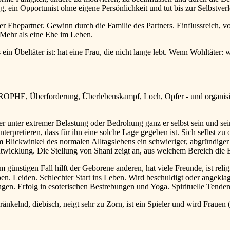
g, ein Opportunist ohne eigene Persönlichkeit und tut bis zur Selbstver
r Ehepartner. Gewinn durch die Familie des Partners. Einflussreich, v
 Mehr als eine Ehe im Leben.
ltäter ist: hat eine Frau, die nicht lange lebt. Wenn Wohltäter: wi
ROPHE, Überforderung, Überlebenskampf, Loch, Opfer - und organisier
nter extremer Belastung oder Bedrohung ganz er selbst sein und seine 
erpretieren, dass für ihn eine solche Lage gegeben ist. Sich selbst zu 
 Blickwinkel des normalen Alltagslebens ein schwieriger, abgründiger M
twicklung. Die Stellung von Shani zeigt an, aus welchem Bereich die
 günstigen Fall hilft der Geborene anderen, hat viele Freunde, ist reli
en. Leiden. Schlechter Start ins Leben. Wird beschuldigt oder angekla
ngen. Erfolg in esoterischen Bestrebungen und Yoga. Spirituelle Tende
elnd, diebisch, neigt sehr zu Zorn, ist ein Spieler und wird Frauen 