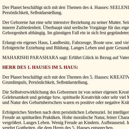
Der Planet beschäftigt sich mit den Themen des 4. Hauses: SEELENLE
Persönlichkeit, Selbstdarstellung.
Der Geborene hat eine sehr intensive Beziehung zu seiner Mutter. Sei
innerer Zufriedenheit. Überhaupt sind seelische Vorgänge für das ei
Geborgenheit abhängig. Im günstigen Fall ein in sich fest gegründeter,
Erlangt ein eigenes Haus, Landbesitz, Fahrzeuge, Boote usw. und viel
Erfolgreiche Erziehung und Bildung. Langes Leben und gute Gesundhei
MAHARISHI PARASHARA sagt: Erfährt Glück in Bezug auf Vater und M
HERR DES 1. HAUSES IM 5. HAUS:
Der Planet beschäftigt sich mit den Themen des 5. Hauses: KREATIVI
Grundimpuls, Persönlichkeit, Selbstdarstellung.
Die Selbstverwirklichung des Geborenen ist von seiner eigenen Kreati
Gelehrsamkeit und geistige bzw. spirituelle Kreativität oder sehr vi
und Natur des Geburtsherrschers waren es positive oder negative Kräf
Erfolgreiches Streben nach dem persönlichen Lebensziel. Ist intellig
Freude an spirituellen Praktiken. Hohe moralische Natur, feiner Char
vergrößert. Langes Leben. Wenig Freude an Kindern. Aufbrausend. Im 
verehrt Gottheiten, die dem Herrn des 5. Hauses entsprechen.