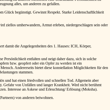
leugnung alles, um anderen zu gefallen.
om Glück begünstigt. Gewinnt Respekt. Starke Leidenschaftlichkeit
rd ziellos umherwandern, Armut erleben, niedergeschlagen sein oder
t damit die Angelegenheiten des 1. Hauses: ICH, Körper,
Persönlichkeit entfalten und neigt daher dazu, sich in solche
opfern bzw. geopfert oder ein Opfer zu werden ist ein
ensch. Andererseits bietet diese konstellation Möglichkeiten für den
 Belastungen stammen.
giös und hat einen friedvollen und schnellen Tod. Allgemein aber
gt. Gefahr von Unfällen und langer Krankheit. Wird nicht berühmt
nzen. Interesse an Askese und Erleuchtung/ Erlösung (Moksha).
(Partnern) von anderen beiwohnen.