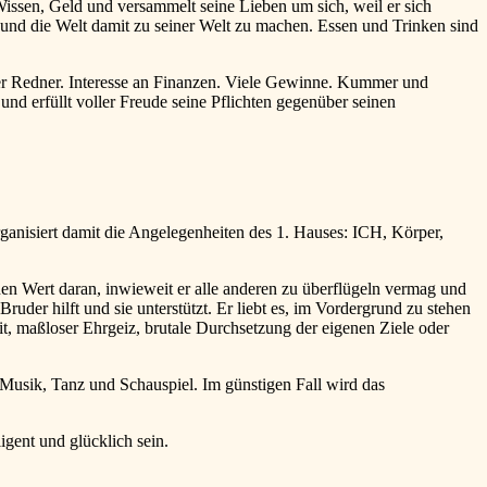
issen, Geld und versammelt seine Lieben um sich, weil er sich
 und die Welt damit zu seiner Welt zu machen. Essen und Trinken sind
er Redner. Interesse an Finanzen. Viele Gewinne. Kummer und
nd erfüllt voller Freude seine Pflichten gegenüber seinen
anisiert damit die Angelegenheiten des 1. Hauses: ICH, Körper,
nen Wert daran, inwieweit er alle anderen zu überflügeln vermag und
ruder hilft und sie unterstützt. Er liebt es, im Vordergrund zu stehen
it, maßloser Ehrgeiz, brutale Durchsetzung der eigenen Ziele oder
 Musik, Tanz und Schauspiel. Im günstigen Fall wird das
gent und glücklich sein.