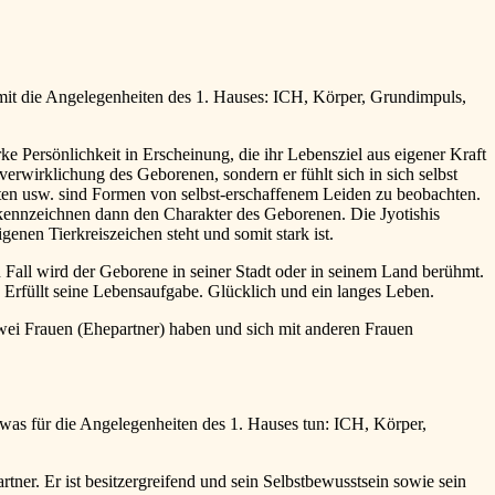
damit die Angelegenheiten des 1. Hauses: ICH, Körper, Grundimpuls,
arke Persönlichkeit in Erscheinung, die ihr Lebensziel aus eigener Kraft
verwirklichung des Geborenen, sondern er fühlt sich in sich selbst
pekten usw. sind Formen von selbst-erschaffenem Leiden zu beobachten.
it kennzeichnen dann den Charakter des Geborenen. Die Jyotishis
genen Tierkreiszeichen steht und somit stark ist.
Fall wird der Geborene in seiner Stadt oder in seinem Land berühmt.
. Erfüllt seine Lebensaufgabe. Glücklich und ein langes Leben.
ei Frauen (Ehepartner) haben und sich mit anderen Frauen
was für die Angelegenheiten des 1. Hauses tun: ICH, Körper,
ner. Er ist besitzergreifend und sein Selbstbewusstsein sowie sein