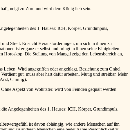
ft, neigt zu Zorn und wird dem König lieb sein.
 Angelegenheiten des 1. Hauses: ICH, Körper, Grundimpuls,
und Streit. Er sucht Herausforderungen, um sich in ihnen zu
tionen ist er ganz er selbst und bringt in ihnen seine Fähigkeiten
im Horoskop. Die Stellung von Mangal zeigt den Lebensbereich an,
 ins Leben. Wird angegriffen oder angeklagt. Beziehung zum Onkel
Verdient gut, muss aber hart dafür arbeiten. Mutig und streitbar. Mehr
Arzt, Chirurg).
 Ohne Aspekt von Wohltäter: wird von Feinden gequält werden.
 die Angelegenheiten des 1. Hauses: ICH, Körper, Grundimpuls,
elbstwertgefühl ist davon abhängig, wie andere Menschen auf ihn
Beziehung zu anderen Menschen eine bedeutsame Persönlichkeit zu