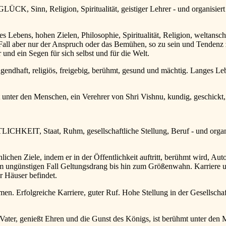
CK, Sinn, Religion, Spiritualität, geistiger Lehrer - und organisier
Lebens, hohen Zielen, Philosophie, Spiritualität, Religion, weltansch
 Fall aber nur der Anspruch oder das Bemühen, so zu sein und Tendenz
r und ein Segen für sich selbst und für die Welt.
gendhaft, religiös, freigebig, berühmt, gesund und mächtig. Langes Le
r den Menschen, ein Verehrer von Shri Vishnu, kundig, geschickt, 
ICHKEIT, Staat, Ruhm, gesellschaftliche Stellung, Beruf - und organi
chen Ziele, indem er in der Öffentlichkeit auftritt, berühmt wird, Auto
m ungünstigen Fall Geltungsdrang bis hin zum Größenwahn. Karriere un
r Häuser befindet.
n. Erfolgreiche Karriere, guter Ruf. Hohe Stellung in der Gesellsch
, genießt Ehren und die Gunst des Königs, ist berühmt unter den M